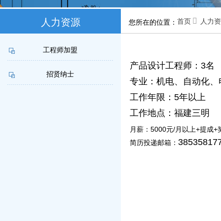
人力资源

首页
人力资
您所在的位置：
联系我们
工程师加盟
产品设计工程师：
3
名
招贤纳士
专业：机电、自动化、
工作年限：
5
年以上
工作地点：福建三明
5000
/
+
+
月薪：
元
月以上
提成
38535817
简历投递邮箱：