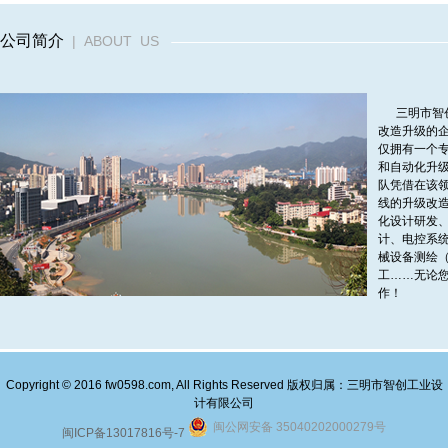
公司简介
|
ABOUT US
三明市智创
改造升级的
仅拥有一个
和自动化升
队凭借在该
线的升级改
化设计研发
计、电控系
械设备测绘
工……无论
作！
Copyright © 2016 fw0598.com, All Rights Reserved 版权归属：三明市智创工业设
计有限公司
闽公网安备 35040202000279号
闽ICP备13017816号-7